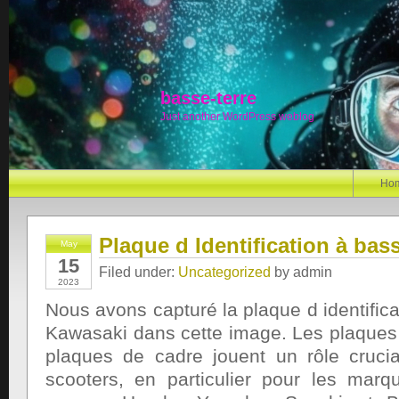
basse-terre
Just another WordPress weblog
Ho
Plaque d Identification à bass
May
15
Filed under:
Uncategorized
by admin
2023
Nous avons capturé la plaque d identifica
Kawasaki dans cette image. Les plaques d’
plaques de cadre jouent un rôle cruci
scooters, en particulier pour les marq